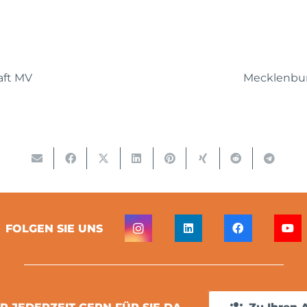
aft MV
Mecklenbur
FOLGEN SIE UNS