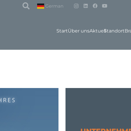
German
Start
Über uns
Aktuell
Standort
Br