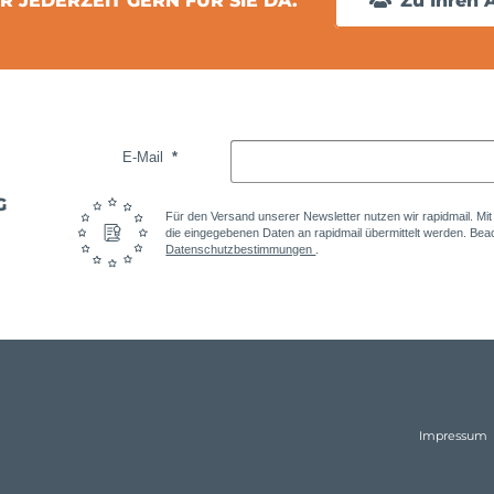
R JEDERZEIT GERN FÜR SIE DA.
Zu Ihren 
E-Mail
G
Für den Versand unserer Newsletter nutzen wir rapidmail. Mi
die eingegebenen Daten an rapidmail übermittelt werden. Beac
Datenschutzbestimmungen
.
Impressum