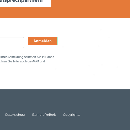
Ansprechpartnern
Anmelden
t Ihrer Anmeldung stimmen Sie zu, dass
hten Sie bitte auch die
AGB
und
Datenschutz
Barrierefreiheit
Copyrights