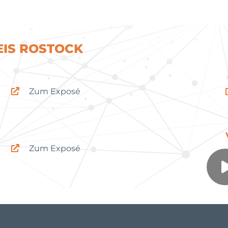
Dummerstorf
IS ROSTOCK
Zum Exposé
Invest!Port
Zum Exposé