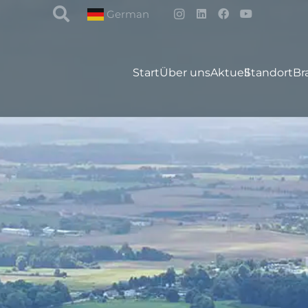
German
Start
Über uns
Aktuell
Standort
Br