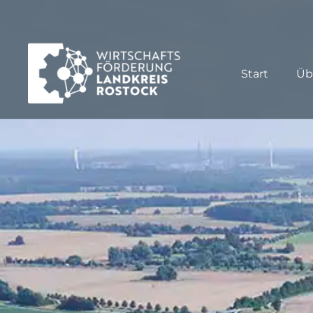
Start
Üb