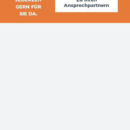
Ansprechpartnern
GERN FÜR
SIE DA.
E-Mail
Anmelden
Für den Versand unserer
NEWSLETTER-
Newsletter nutzen wir
ANMELDUNG
rapidmail. Mit Ihrer
Anmeldung stimmen Sie
zu, dass die eingegebenen
Daten an rapidmail
übermittelt werden.
Beachten Sie bitte auch die
AGB
und
Datenschutzbestimmungen
.