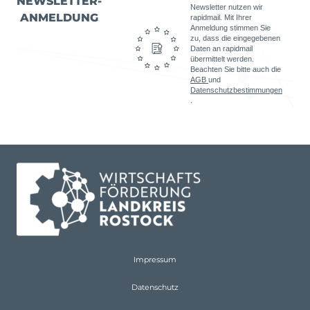
NEWSLETTER-
Newsletter nutzen wir
ANMELDUNG
rapidmail. Mit Ihrer
Anmeldung stimmen Sie
zu, dass die eingegebenen
Daten an rapidmail
übermittelt werden.
Beachten Sie bitte auch die
AGB
und
Datenschutzbestimmungen
.
Impressum
Datenschutz