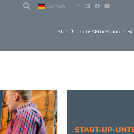
German
Start
Über uns
Aktuell
Standort
Br
START-UP-UNT