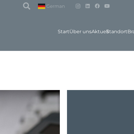
German
Start
Über uns
Aktuell
Standort
Br